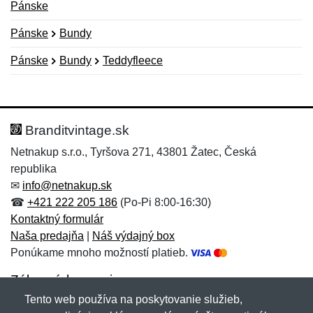
Pánske
Pánske
Bundy
Pánske
Bundy
Teddyfleece
Nová recenzia
Nová otázka
Hodnotenie:
Meno:
*
*
Branditvintage.sk
Netnakup s.r.o., Tyršova 271, 43801 Žatec, Česká
republika
Meno:
E-mail:
*
*
✉
info@netnakup.sk
☎
+421 222 205 186
(Po-Pi 8:00-16:30)
Kontaktný formulár
Naša predajňa
|
Náš výdajný box
E-mail:
*
Ponúkame mnoho možností platieb.
Správa
*
Zákaznícky servis
Tento web používa na poskytovanie služieb,
Novinky emailom