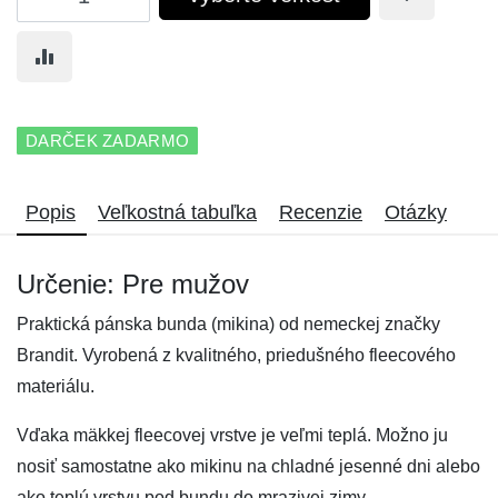
DARČEK ZADARMO
Popis
Veľkostná tabuľka
Recenzie
Otázky
Určenie: Pre mužov
Praktická pánska bunda (mikina) od nemeckej značky
Brandit. Vyrobená z kvalitného, priedušného fleecového
materiálu.
Vďaka mäkkej fleecovej vrstve je veľmi teplá. Možno ju
nosiť samostatne ako mikinu na chladné jesenné dni alebo
ako teplú vrstvu pod bundu do mrazivej zimy.