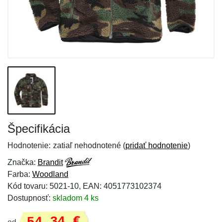
Špecifikácia
Hodnotenie:
zatiaľ nehodnotené (
pridať hodnotenie
)
Značka:
Brandit
Farba:
Woodland
Kód tovaru: 5021-10, EAN: 4051773102374
Dostupnosť:
skladom 4 ks
54,34 €