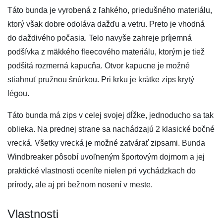
Táto bunda je vyrobená z ľahkého, priedušného materiálu,
ktorý však dobre odoláva dažďu a vetru. Preto je vhodná
do daždivého počasia. Telo navyše zahreje príjemná
podšívka z mäkkého fleecového materiálu, ktorým je tiež
podšitá rozmerná kapucňa. Otvor kapucne je možné
stiahnuť pružnou šnúrkou. Pri krku je krátke zips krytý
légou.
Táto bunda má zips v celej svojej dĺžke, jednoducho sa tak
oblieka. Na prednej strane sa nachádzajú 2 klasické bočné
vrecká. Všetky vrecká je možné zatvárať zipsami. Bunda
Windbreaker pôsobí uvoľneným športovým dojmom a jej
praktické vlastnosti oceníte nielen pri vychádzkach do
prírody, ale aj pri bežnom nosení v meste.
Vlastnosti