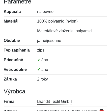
Parametre
Kapucňa
na pevno
Materiál
100% polyamid (nylon)
Materiálové zloženie: polyamid
Obdobie
jarné/jesenné
Typ zapínania
zips
Priedušné
✔
áno
Vetruodolné
✔
áno
Záruka
2 roky
Výrobca
Firma
Brandit Textil GmbH