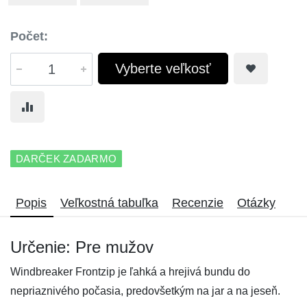
Počet:
Vyberte veľkosť
DARČEK ZADARMO
Popis
Veľkostná tabuľka
Recenzie
Otázky
Určenie: Pre mužov
Windbreaker Frontzip je ľahká a hrejivá bundu do
nepriaznivého počasia, predovšetkým na jar a na jeseň.