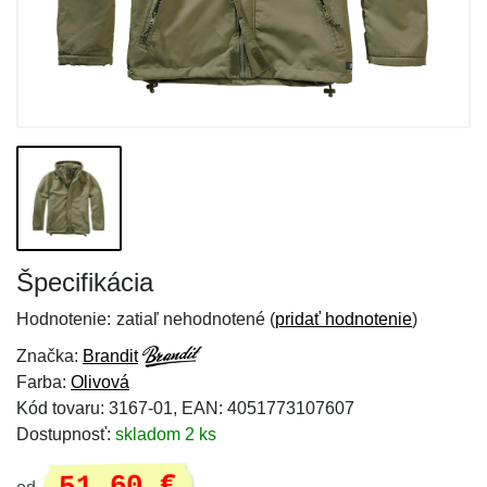
Špecifikácia
Hodnotenie:
zatiaľ nehodnotené (
pridať hodnotenie
)
Značka:
Brandit
Farba:
Olivová
Kód tovaru: 3167-01, EAN: 4051773107607
Dostupnosť:
skladom 2 ks
51,60 €