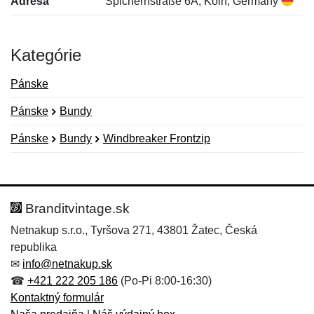
Adresa
Spichernstraße 6A, Köln, Germany
Kategórie
Pánske
Pánske
Bundy
Pánske
Bundy
Windbreaker Frontzip
Nová recenzia
Nová otázka
Hodnotenie:
Meno:
*
*
Branditvintage.sk
Netnakup s.r.o., Tyršova 271, 43801 Žatec, Česká
republika
Meno:
E-mail:
*
*
✉
info@netnakup.sk
☎
+421 222 205 186
(Po-Pi 8:00-16:30)
Kontaktný formulár