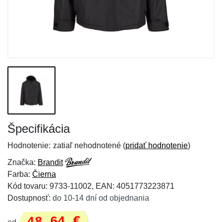
Špecifikácia
Hodnotenie:
zatiaľ nehodnotené (
pridať hodnotenie
)
Značka:
Brandit
Farba:
Čierna
Kód tovaru: 9733-11002, EAN: 4051773223871
Dostupnosť:
do 10-14 dní od objednania
48,64 €