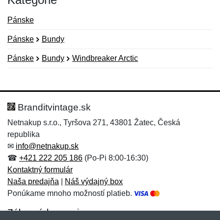
Pánske
Pánske
Bundy
Pánske
Bundy
Windbreaker Arctic
Nová recenzia
Nová otázka
Hodnotenie:
Meno:
*
*
Branditvintage.sk
Netnakup s.r.o., Tyršova 271, 43801 Žatec, Česká
republika
Meno:
E-mail:
*
*
✉
info@netnakup.sk
☎
+421 222 205 186
(Po-Pi 8:00-16:30)
Kontaktný formulár
Naša predajňa
|
Náš výdajný box
E-mail:
*
Ponúkame mnoho možností platieb.
Správa
*
Zákaznícky servis