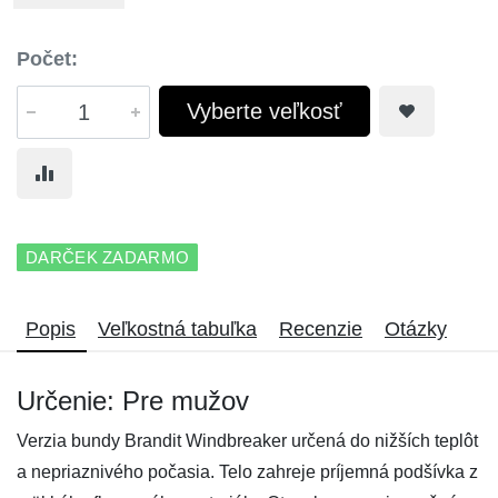
Počet:
Vyberte veľkosť
DARČEK ZADARMO
Popis
Veľkostná tabuľka
Recenzie
Otázky
Určenie: Pre mužov
Verzia bundy Brandit Windbreaker určená do nižších teplôt
a nepriaznivého počasia. Telo zahreje príjemná podšívka z