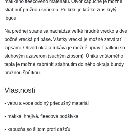
mäkkého fleecového materiálu. Otvor kapucne je možné
stiahnuť pružnou šnúrkou. Pri krku je krátke zips krytý
légou.
Na prednej strane sa nachádza veľké hrudné vrecko a dve
bočné vrecká pri páse. Všetky vrecká je možné zatvárať
zipsami. Obvod okraja rukáva je možné upraviť pätkou so
stuhovým uzáverom (suchým zipsom). Úniku vnútorného
tepla je možné zabrániť stiahnutím dolného okraja bundy
pružnou šnúrkou.
Vlastnosti
• vetru a vode odolný priedušný materiál
• mäkká, hrejivá, fleecová podšívka
• kapucňa so šiltom proti dažďu