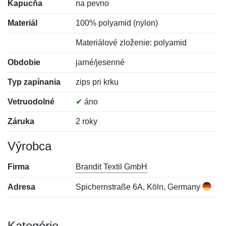
Kapucňa
na pevno
Materiál
100% polyamid (nylon)
Materiálové zloženie: polyamid
Obdobie
jarné/jesenné
Typ zapínania
zips pri krku
Vetruodolné
✔
áno
Záruka
2 roky
Výrobca
Firma
Brandit Textil GmbH
Adresa
Spichernstraße 6A, Köln, Germany
Kategórie