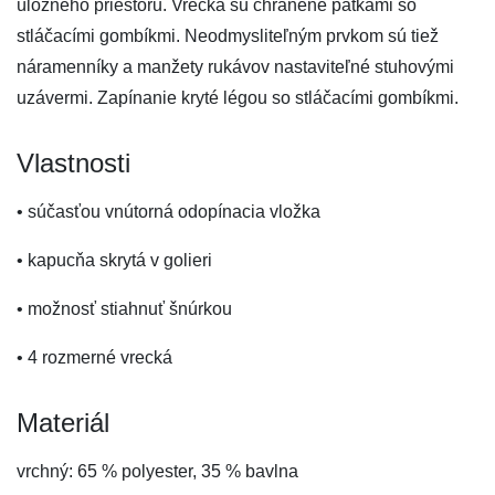
úložného priestoru. Vrecká sú chránené pätkami so
stláčacími gombíkmi. Neodmysliteľným prvkom sú tiež
náramenníky a manžety rukávov nastaviteľné stuhovými
uzávermi. Zapínanie kryté légou so stláčacími gombíkmi.
Vlastnosti
• súčasťou vnútorná odopínacia vložka
• kapucňa skrytá v golieri
• možnosť stiahnuť šnúrkou
• 4 rozmerné vrecká
Materiál
vrchný: 65 % polyester, 35 % bavlna