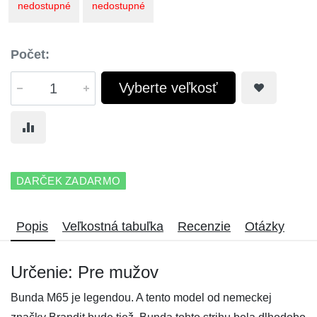
nedostupné
nedostupné
Počet:
Vyberte veľkosť
DARČEK ZADARMO
Popis
Veľkostná tabuľka
Recenzie
Otázky
Určenie: Pre mužov
Bunda M65 je legendou. A tento model od nemeckej