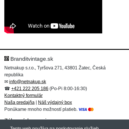
Nová recenzia
Nová otázka
Hodnotenie:
Meno:
*
*
Branditvintage.sk
Netnakup s.r.o., Tyršova 271, 43801 Žatec, Česká
republika
Meno:
E-mail:
*
*
✉
info@netnakup.sk
☎
+421 222 205 186
(Po-Pi 8:00-16:30)
Kontaktný formulár
Naša predajňa
|
Náš výdajný box
E-mail:
*
Ponúkame mnoho možností platieb.
Správa
*
Zákaznícky servis
Tento web používa na poskytovanie služieb,