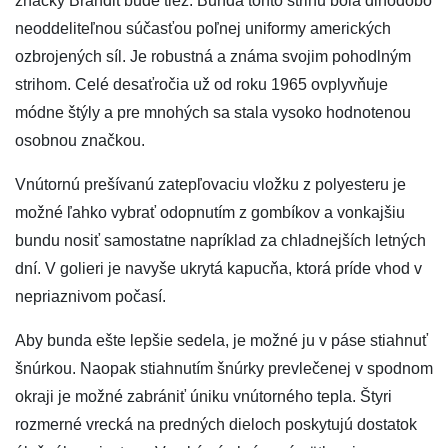
značky Brandit bude tiež. Bunda tohto strihu bola dlhodobo
neoddeliteľnou súčasťou poľnej uniformy amerických
ozbrojených síl. Je robustná a známa svojim pohodlným
strihom. Celé desaťročia už od roku 1965 ovplyvňuje
módne štýly a pre mnohých sa stala vysoko hodnotenou
osobnou značkou.
Vnútornú prešívanú zatepľovaciu vložku z polyesteru je
možné ľahko vybrať odopnutím z gombíkov a vonkajšiu
bundu nosiť samostatne napríklad za chladnejších letných
dní. V golieri je navyše ukrytá kapucňa, ktorá príde vhod v
nepriaznivom počasí.
Aby bunda ešte lepšie sedela, je možné ju v páse stiahnuť
šnúrkou. Naopak stiahnutím šnúrky prevlečenej v spodnom
okraji je možné zabrániť úniku vnútorného tepla. Štyri
rozmerné vrecká na predných dieloch poskytujú dostatok