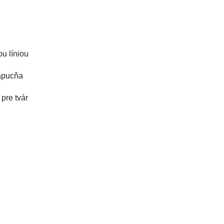
u líniou
kapucňa
pre tvár