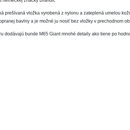
d nemeckej značky Brandit.
á prešívaná vložka vyrobená z nylonu a zateplená umelou kožu
opranej bavlny a je možné ju nosiť bez vložky v prechodnom obd
aru dodávajú bunde M65 Giant mnohé detaily ako tiene po hodno