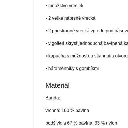
• množstvo vreciek
• 2 veľké náprsné vrecká
• 2 priestranné vrecká vpredu pod pásovo
• v golieri skrytá jednoduchá bavlnená 
• kapucňa s možnosťou stiahnutia otvoru 
• náramenníky s gombíkmi
Materiál
Bunda:
vrchná: 100 % bavlna
podšívk: a 67 % bavlna, 33 % nylon