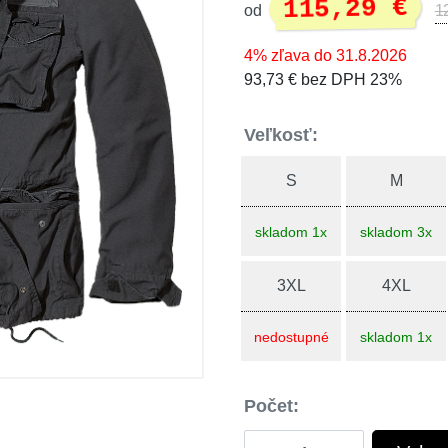
115,29 €
od
1
4% zľava do 31.8.2026
93,73 € bez DPH 23%
Veľkosť:
S
M
skladom 1x
skladom 3x
3XL
4XL
nedostupné
skladom 1x
Počet: