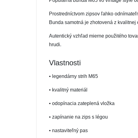
Populárna bunda M65 vo vintage štýle o
Prostredníctvom zipsov ľahko odnímateľn
Bunda samotná je zhotovená z kvalitnej 
Autentický vzhľad mierne použitého tov
hrudi.
Vlastnosti
• legendárny strih M65
• kvalitný materiál
• odopínacia zateplená vložka
• zapínanie na zips s légou
• nastaviteľný pas