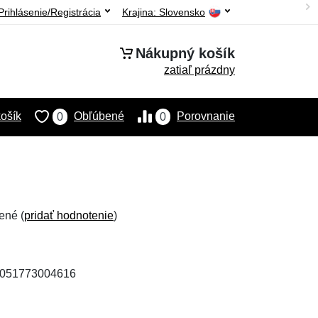
Prihlásenie/Registrácia
Krajina:
Slovensko
Nákupný košík
zatiaľ prázdny
ošík
Obľúbené
Porovnanie
0
0
ené (
pridať hodnotenie
)
 4051773004616