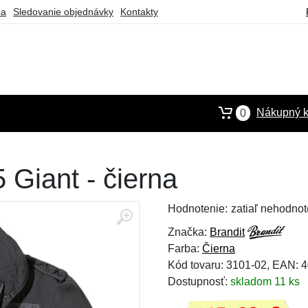
ba
Sledovanie objednávky
Kontakty
Nákupný k
0
 Giant - čierna
Hodnotenie:
zatiaľ nehodnot
Značka:
Brandit
Farba:
Čierna
Kód tovaru: 3101-02, EAN:
Dostupnosť:
skladom 11 ks