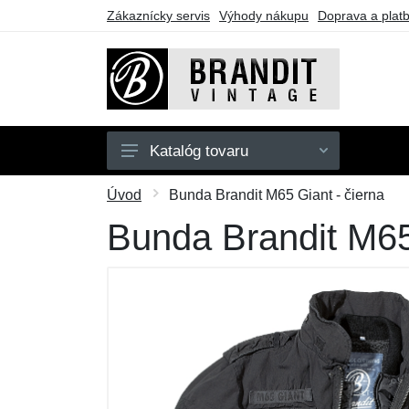
Zákaznícky servis
Výhody nákupu
Doprava a plat
Katalóg tovaru
Pánske
Úvod
Bunda Brandit M65 Giant - čierna
Dámske
Bunda Brandit M65
Detské
Doplnky
Obuv
Outdoor
Darčekové poukazy