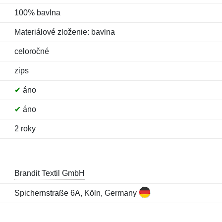
100% bavlna
Materiálové zloženie: bavlna
celoročné
zips
✔
áno
✔
áno
2 roky
Brandit Textil GmbH
Spichernstraße 6A, Köln, Germany