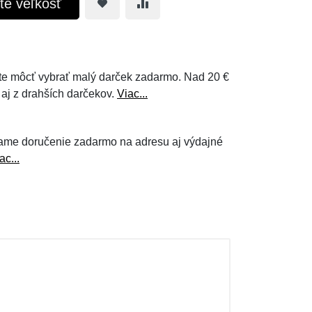
te veľkosť
e môcť vybrať malý darček zadarmo. Nad 20 €
 aj z drahších darčekov.
Viac...
ame doručenie zadarmo na adresu aj výdajné
ac...