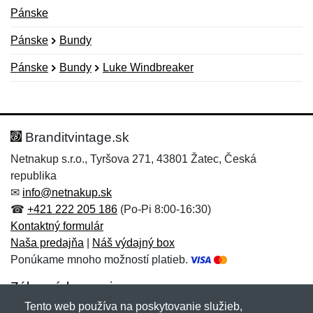
Pánske
Pánske
Bundy
Pánske
Bundy
Luke Windbreaker
Nová recenzia
Nová otázka
Hodnotenie:
Meno:
*
*
Branditvintage.sk
Netnakup s.r.o., Tyršova 271, 43801 Žatec, Česká
republika
Meno:
E-mail:
*
*
✉
info@netnakup.sk
☎
+421 222 205 186
(Po-Pi 8:00-16:30)
Kontaktný formulár
Naša predajňa
|
Náš výdajný box
E-mail:
*
Ponúkame mnoho možností platieb.
Správa
*
Zákaznícky servis
Tento web používa na poskytovanie služieb,
Novinky emailom