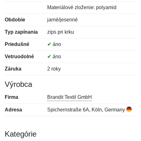
Materiálové zloženie: polyamid
Obdobie
jarné/jesenné
Typ zapínania
zips pri krku
Priedušné
✔
áno
Vetruodolné
✔
áno
Záruka
2 roky
Výrobca
Firma
Brandit Textil GmbH
Adresa
Spichernstraße 6A, Köln, Germany
Kategórie