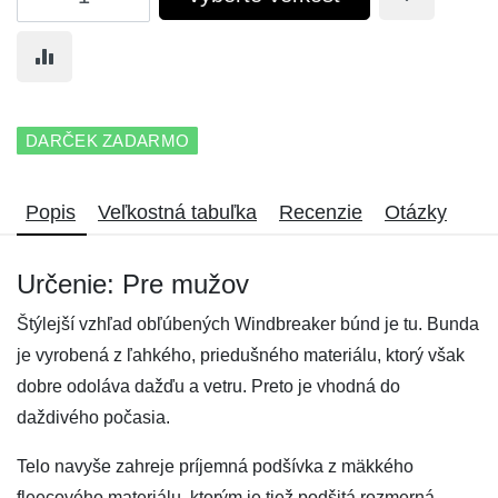
DARČEK ZADARMO
Popis
Veľkostná tabuľka
Recenzie
Otázky
Určenie: Pre mužov
Štýlejší vzhľad obľúbených Windbreaker búnd je tu. Bunda
je vyrobená z ľahkého, priedušného materiálu, ktorý však
dobre odoláva dažďu a vetru. Preto je vhodná do
daždivého počasia.
Telo navyše zahreje príjemná podšívka z mäkkého
fleecového materiálu, ktorým je tiež podšitá rozmerná