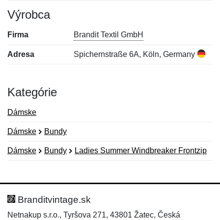
Výrobca
Firma
Brandit Textil GmbH
Adresa
Spichernstraße 6A, Köln, Germany
Kategórie
Dámske
Dámske
Bundy
Dámske
Bundy
Ladies Summer Windbreaker Frontzip
Nová recenzia
Nová otázka
Hodnotenie:
Meno:
*
*
Branditvintage.sk
Netnakup s.r.o., Tyršova 271, 43801 Žatec, Česká