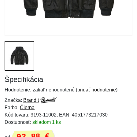
Špecifikácia
Hodnotenie:
zatiaľ nehodnotené (
pridať hodnotenie
)
Značka:
Brandit
Farba:
Čierna
Kód tovaru: 3193-11002, EAN: 4051773217030
Dostupnosť:
skladom 1 ks
92,88 €