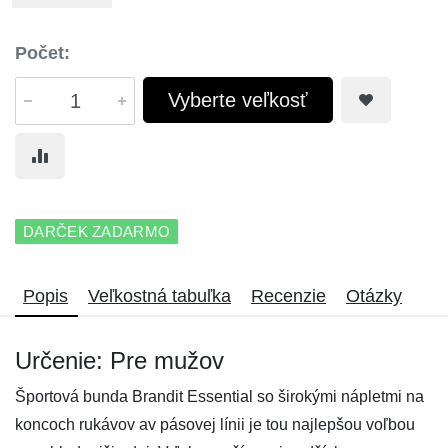
Počet:
Vyberte veľkosť
DARČEK ZADARMO
Popis
Veľkostná tabuľka
Recenzie
Otázky
Určenie: Pre mužov
Športová bunda Brandit Essential so širokými nápletmi na
koncoch rukávov av pásovej línii je tou najlepšou voľbou