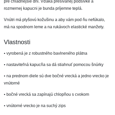
pre chladnejšie dni. Vďaka prešívanej podšívke a
rozmernej kapucni je bunda príjemne teplá.
Vnútri má plyšovú kožušinu a aby vám pod ňu nefúkalo,
má na spodnom leme a na rukávoch elastické manžety.
Vlastnosti
• vyrobená je z robustného bavlneného plátna
• nastaviteľná kapucňa sa dá stiahnuť pomocou šnúrky
• na prednom diele sú dve bočné vrecká a jedno vrecko je
vnútorné
• bočné vrecká sa zapínajú chlopňou s cvokom
• vnútorné vrecko je na suchý zips