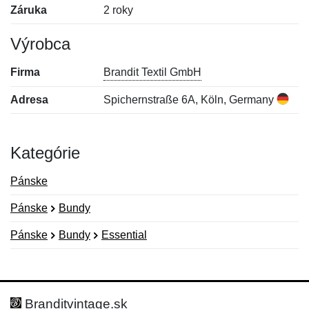
Záruka
2 roky
Výrobca
Firma
Brandit Textil GmbH
Adresa
Spichernstraße 6A, Köln, Germany
Kategórie
Pánske
Pánske
Bundy
Pánske
Bundy
Essential
Nová recenzia
Nová otázka
Hodnotenie:
Meno:
*
*
Branditvintage.sk