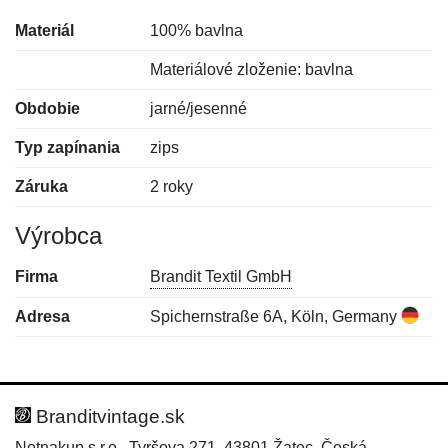
Materiál
100% bavlna
Materiálové zloženie: bavlna
Obdobie
jarné/jesenné
Typ zapínania
zips
Záruka
2 roky
Výrobca
Firma
Brandit Textil GmbH
Adresa
Spichernstraße 6A, Köln, Germany
Nová recenzia
Nová otázka
Hodnotenie:
Meno:
*
*
Branditvintage.sk
Netnakup s.r.o., Tyršova 271, 43801 Žatec, Česká