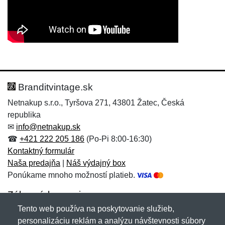
Nová recenzia
Nová otázka
Hodnotenie:
Meno:
*
*
Branditvintage.sk
Netnakup s.r.o., Tyršova 271, 43801 Žatec, Česká
republika
Meno:
E-mail:
*
*
✉
info@netnakup.sk
☎
+421 222 205 186
(Po-Pi 8:00-16:30)
Kontaktný formulár
Naša predajňa
|
Náš výdajný box
E-mail:
*
Ponúkame mnoho možností platieb.
Správa
*
Zákaznícky servis
Tento web používa na poskytovanie služieb,
Novinky emailom
personalizáciu reklám a analýzu návštevnosti súbory
Správa
*