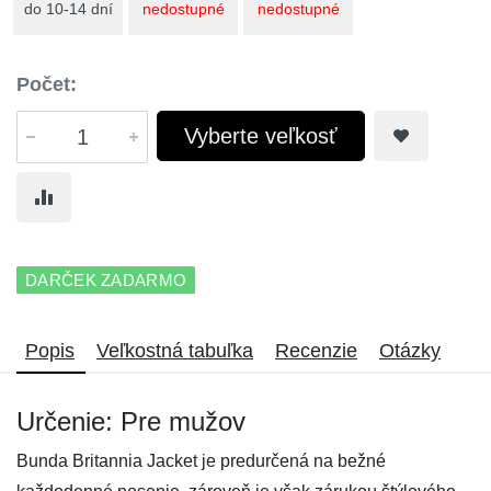
do 10-14 dní
nedostupné
nedostupné
Počet:
Vyberte veľkosť
DARČEK ZADARMO
Popis
Veľkostná tabuľka
Recenzie
Otázky
Určenie: Pre mužov
Bunda Britannia Jacket je predurčená na bežné