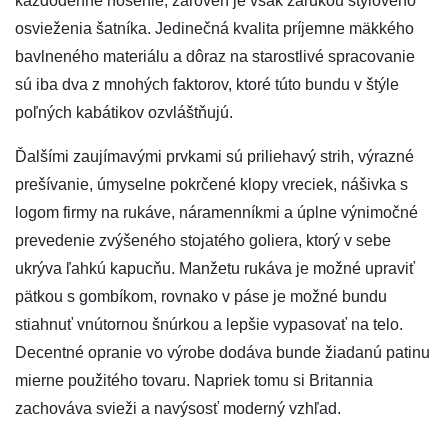
každodenné nosenie, zároveň je však zárukou štýlového
osvieženia šatníka. Jedinečná kvalita príjemne mäkkého
bavlneného materiálu a dôraz na starostlivé spracovanie
sú iba dva z mnohých faktorov, ktoré túto bundu v štýle
poľných kabátikov ozvláštňujú.
Ďalšími zaujímavými prvkami sú priliehavý strih, výrazné
prešívanie, úmyselne pokrčené klopy vreciek, nášivka s
logom firmy na rukáve, náramenníkmi a úplne výnimočné
prevedenie zvýšeného stojatého goliera, ktorý v sebe
ukrýva ľahkú kapucňu. Manžetu rukáva je možné upraviť
pätkou s gombíkom, rovnako v páse je možné bundu
stiahnuť vnútornou šnúrkou a lepšie vypasovať na telo.
Decentné opranie vo výrobe dodáva bunde žiadanú patinu
mierne použitého tovaru. Napriek tomu si Britannia
zachováva svieži a navýsosť moderný vzhľad.