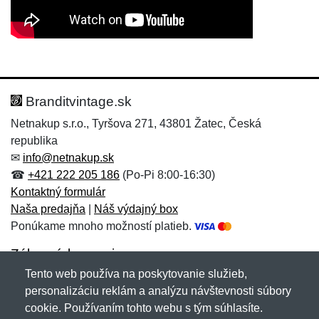
Nová recenzia
Nová otázka
Hodnotenie:
Meno:
*
*
Branditvintage.sk
Netnakup s.r.o., Tyršova 271, 43801 Žatec, Česká
republika
Meno:
E-mail:
*
*
✉
info@netnakup.sk
☎
+421 222 205 186
(Po-Pi 8:00-16:30)
Kontaktný formulár
Naša predajňa
|
Náš výdajný box
E-mail:
*
Ponúkame mnoho možností platieb.
Správa
*
Zákaznícky servis
Tento web používa na poskytovanie služieb,
Novinky emailom
personalizáciu reklám a analýzu návštevnosti súbory
Správa
*
cookie. Používaním tohto webu s tým súhlasíte.