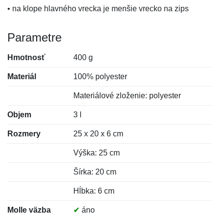
• na klope hlavného vrecka je menšie vrecko na zips
Parametre
Hmotnosť
400 g
Materiál
100% polyester
Materiálové zloženie: polyester
Objem
3 l
Rozmery
25 x 20 x 6 cm
Výška: 25 cm
Šírka: 20 cm
Hĺbka: 6 cm
Molle väzba
✔
áno