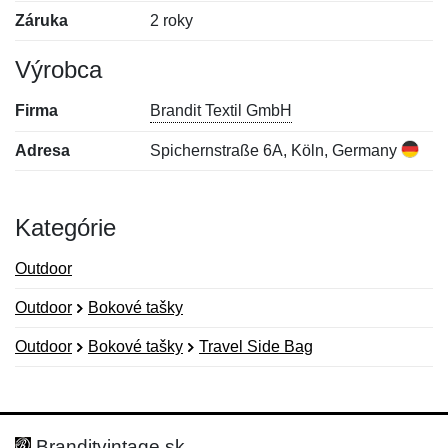
Záruka
2 roky
Výrobca
Firma
Brandit Textil GmbH
Adresa
Spichernstraße 6A, Köln, Germany
Kategórie
Outdoor
Outdoor
Bokové tašky
Outdoor
Bokové tašky
Travel Side Bag
Nová recenzia
Nová otázka
Hodnotenie:
Meno:
*
*
Branditvintage.sk