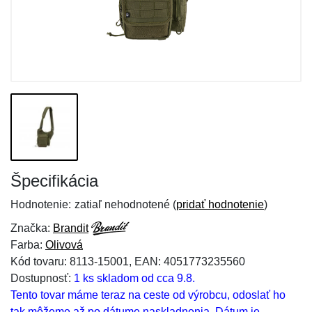
Špecifikácia
Hodnotenie:
zatiaľ nehodnotené (
pridať hodnotenie
)
Značka:
Brandit
Farba:
Olivová
Kód tovaru: 8113-15001, EAN: 4051773235560
Dostupnosť:
1 ks skladom od cca 9.8.
Tento tovar máme teraz na ceste od výrobcu, odoslať ho
tak môžeme až po dátume naskladnenia. Dátum je