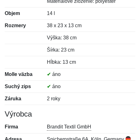
Materiálové zloženie: polyester
Objem
14 l
Rozmery
38 x 23 x 13 cm
Výška: 38 cm
Šírka: 23 cm
Hĺbka: 13 cm
Molle väzba
✔
áno
Suchý zips
✔
áno
Záruka
2 roky
Výrobca
Firma
Brandit Textil GmbH
Adresa
Spichernstraße 6A, Köln, Germany