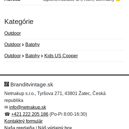
Kategórie
Outdoor
Outdoor
Batohy
Outdoor
Batohy
Kids US Cooper
Nová recenzia
Nová otázka
Hodnotenie:
Meno:
*
*
Branditvintage.sk
Netnakup s.r.o., Tyršova 271, 43801 Žatec, Česká
republika
Meno:
E-mail:
*
*
✉
info@netnakup.sk
☎
+421 222 205 186
(Po-Pi 8:00-16:30)
Kontaktný formulár
Naša predajňa
|
Náš výdajný box