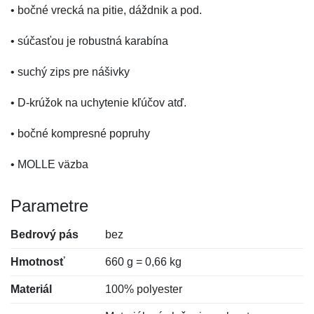
• bočné vrecká na pitie, dáždnik a pod.
• súčasťou je robustná karabína
• suchý zips pre nášivky
• D-krúžok na uchytenie kľúčov atď.
• bočné kompresné popruhy
• MOLLE väzba
Parametre
Bedrový pás
bez
Hmotnosť
660 g = 0,66 kg
Materiál
100% polyester