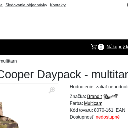
ba
Sledovanie objednávky
Kontakty
Nákupný k
0
ultitarn
Cooper Daypack - multita
Hodnotenie:
zatiaľ nehodnot
Značka:
Brandit
Farba:
Multicam
Kód tovaru: 8070-161, EAN
Dostupnosť:
nedostupné