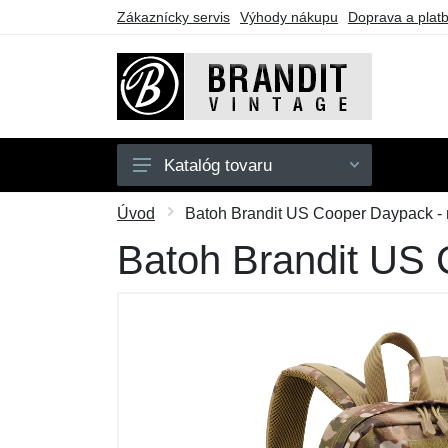
Zákaznícky servis
Výhody nákupu
Doprava a plat
Katalóg tovaru
Pánske
Úvod
Batoh Brandit US Cooper Daypack - m
Dámske
Batoh Brandit US 
Detské
Doplnky
Obuv
Outdoor
Darčekové poukazy