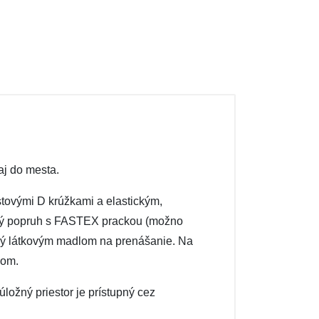
aj do mesta.
tovými D krúžkami a elastickým,
vý popruh s FASTEX prackou (možno
rený látkovým madlom na prenášanie. Na
som.
ožný priestor je prístupný cez