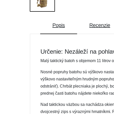
Popis
Recenzie
Určenie: Nezáleží na pohla
Malý taktický batoh s objemom 11 litrov 
Nosné popruhy batohu sú výškovo nastavi
výškovo nastaviteľným hrudným popruh
odstrániť). Chrbát plecniaka je plochý,
prednej časti batohu nájdete niekoľko r
Nad taktickou väzbou sa nachádza okienk
dvojcestný zips s výraznými hmatníkmi. 