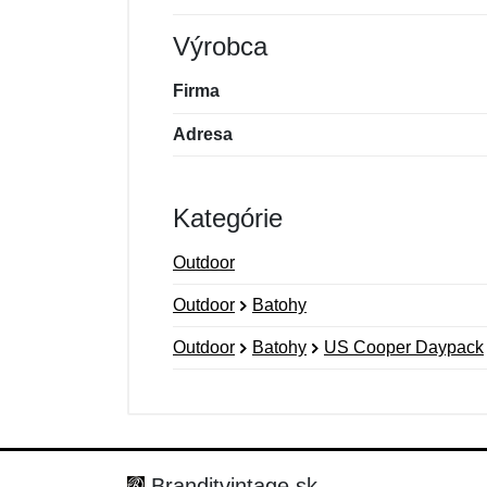
Výrobca
Firma
Adresa
Kategórie
Outdoor
Outdoor
Batohy
Outdoor
Batohy
US Cooper Daypack
Nová recenzia
Nová otázka
Hodnotenie:
Meno:
*
*
Branditvintage.sk