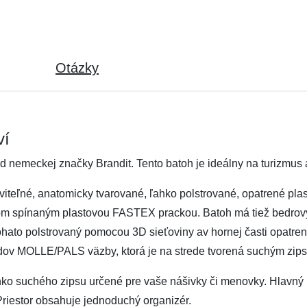
Otázky
ví
od nemeckej značky Brandit. Tento batoh je ideálny na turizmus 
teľné, anatomicky tvarované, ľahko polstrované, opatrené plas
om spínaným plastovou FASTEX prackou. Batoh má tiež bedro
 bohato polstrovaný pomocou 3D sieťoviny av hornej časti opat
adov MOLLE/PALS väzby, ktorá je na strede tvorená suchým zip
o suchého zipsu určené pre vaše nášivky či menovky. Hlavný úl
Priestor obsahuje jednoduchý organizér.