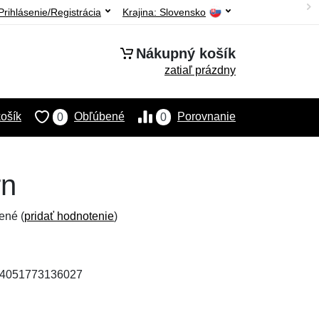
Prihlásenie/Registrácia
Krajina:
Slovensko
Nákupný košík
zatiaľ prázdny
ošík
Obľúbené
Porovnanie
0
0
rn
ené (
pridať hodnotenie
)
: 4051773136027