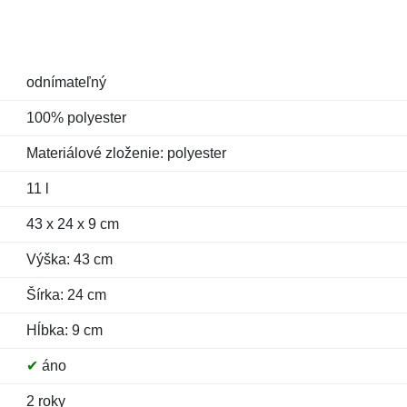
odnímateľný
100% polyester
Materiálové zloženie: polyester
11 l
43 x 24 x 9 cm
Výška: 43 cm
Šírka: 24 cm
Hĺbka: 9 cm
✔
áno
2 roky