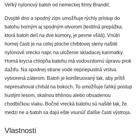
Veľký nylonový batoh od nemeckej firmy Brandit.
Dvojité dno a spodný zips umožňuje rýchly prístup do
batohu horným aj spodným otvorom (textilná prepážka,
ktorá batoh delí na dve komory, je pevne všitá). Vnútri
hornej časti je na celej ploche chrbtovej steny našité
nylonové vrecko napr. na uloženie skladacej karimatky.
Horná krycia chlopňa batohu má vodovzdornú úpravu proti
dažďu. Na spodnej strane vode nepriepustná vrstva
vytvorená záterom. Batoh je konštruovaný tak, aby príliš
nepresahoval chrbát na bokoch. To umožňuje ľahký postup
hustým lesom, skalnou trhlinou alebo obsadenou
chodbičkou vlaku. Bočné vrecká batohu sú našité tak, že
medzi ne a batoh sa dajú ešte vsunúť ďalšie časti výstroja.
Vlastnosti