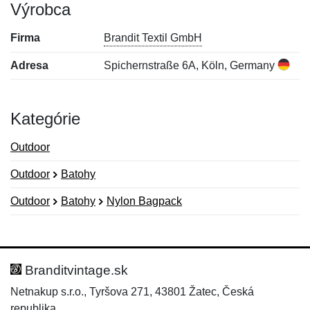
Výrobca
Firma
Brandit Textil GmbH
Adresa
Spichernstraße 6A, Köln, Germany
Kategórie
Outdoor
Outdoor
Batohy
Outdoor
Batohy
Nylon Bagpack
Nová recenzia
Nová otázka
Hodnotenie:
Meno:
*
*
Branditvintage.sk
Netnakup s.r.o., Tyršova 271, 43801 Žatec, Česká
republika