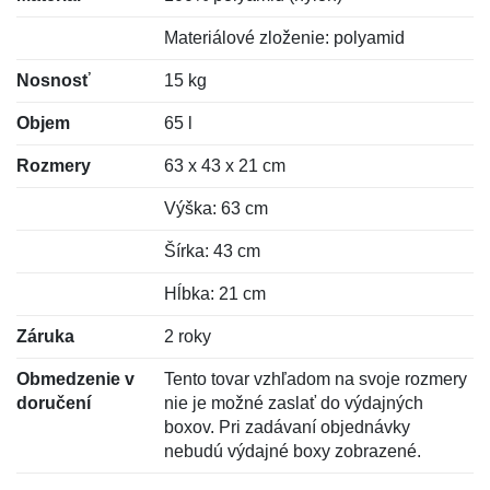
Materiálové zloženie: polyamid
Nosnosť
15 kg
Objem
65 l
Rozmery
63 x 43 x 21 cm
Výška: 63 cm
Šírka: 43 cm
Hĺbka: 21 cm
Záruka
2 roky
Obmedzenie v
Tento tovar vzhľadom na svoje rozmery
doručení
nie je možné zaslať do výdajných
boxov. Pri zadávaní objednávky
nebudú výdajné boxy zobrazené.