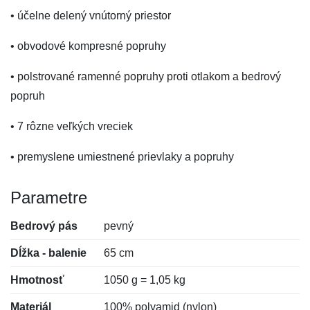
• účelne delený vnútorný priestor
• obvodové kompresné popruhy
• polstrované ramenné popruhy proti otlakom a bedrový
popruh
• 7 rôzne veľkých vreciek
• premyslene umiestnené prievlaky a popruhy
Parametre
Bedrový pás
pevný
Dĺžka - balenie
65 cm
Hmotnosť
1050 g = 1,05 kg
Materiál
100% polyamid (nylon)