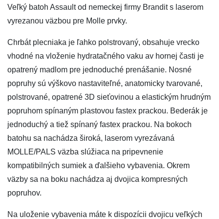
Veľký batoh Assault od nemeckej firmy Brandit s laserom
vyrezanou väzbou pre Molle prvky.
Chrbát plecniaka je ľahko polstrovaný, obsahuje vrecko
vhodné na vloženie hydratačného vaku av hornej časti je
opatrený madlom pre jednoduché prenášanie. Nosné
popruhy sú výškovo nastaviteľné, anatomicky tvarované,
polstrované, opatrené 3D sieťovinou a elastickým hrudným
popruhom spínaným plastovou fastex prackou. Bederák je
jednoduchý a tiež spínaný fastex prackou. Na bokoch
batohu sa nachádza široká, laserom vyrezávaná
MOLLE/PALS väzba slúžiaca na pripevnenie
kompatibilných sumiek a ďalšieho vybavenia. Okrem
väzby sa na boku nachádza aj dvojica kompresných
popruhov.
Na uloženie vybavenia máte k dispozícii dvojicu veľkých