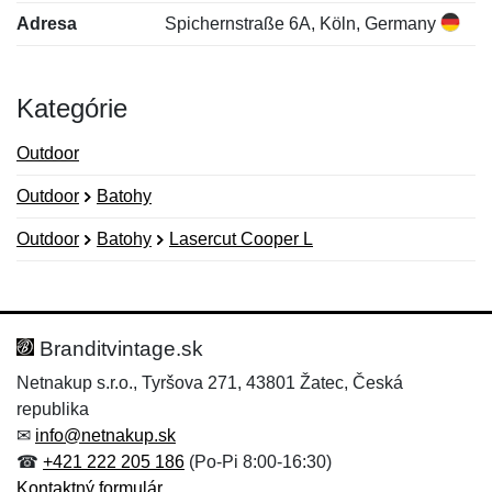
Adresa
Spichernstraße 6A, Köln, Germany
Kategórie
Outdoor
Outdoor
Batohy
Outdoor
Batohy
Lasercut Cooper L
Nová recenzia
Nová otázka
Hodnotenie:
Meno:
*
*
Branditvintage.sk
Netnakup s.r.o., Tyršova 271, 43801 Žatec, Česká
republika
Meno:
E-mail:
*
*
✉
info@netnakup.sk
☎
+421 222 205 186
(Po-Pi 8:00-16:30)
Kontaktný formulár