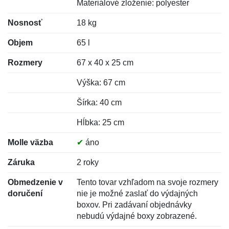
Materiálové zloženie: polyester
Nosnosť
18 kg
Objem
65 l
Rozmery
67 x 40 x 25 cm
Výška: 67 cm
Šírka: 40 cm
Hĺbka: 25 cm
Molle väzba
✔
áno
Záruka
2 roky
Obmedzenie v
Tento tovar vzhľadom na svoje rozmery
doručení
nie je možné zaslať do výdajných
boxov. Pri zadávaní objednávky
nebudú výdajné boxy zobrazené.