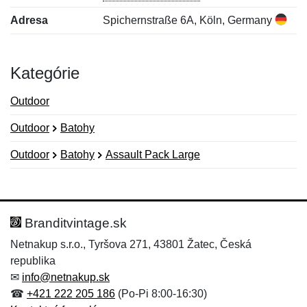
Adresa
Spichernstraße 6A, Köln, Germany
Kategórie
Outdoor
Outdoor
Batohy
Outdoor
Batohy
Assault Pack Large
Nová recenzia
Nová otázka
Hodnotenie:
Meno:
*
*
Branditvintage.sk
Netnakup s.r.o., Tyršova 271, 43801 Žatec, Česká
republika
Meno:
E-mail:
*
*
✉
info@netnakup.sk
☎
+421 222 205 186
(Po-Pi 8:00-16:30)