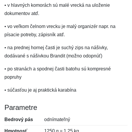
• v hlavných komorách sú malé vrecká na uloženie
dokumentov atď.
• vo veľkom čelnom vrecku je malý organizér napr. na
písacie potreby, zápisník atď.
• na prednej hornej časti je suchý zips na nášivky,
dodávané s nášivkou Brandit (možno odopnúť)
• po stranách a spodnej časti batohu sú kompresné
popruhy
• súčasťou je aj praktická karabína
Parametre
Bedrový pás
odnímateľný
Hmotnosť
1250 g = 1,25 kg